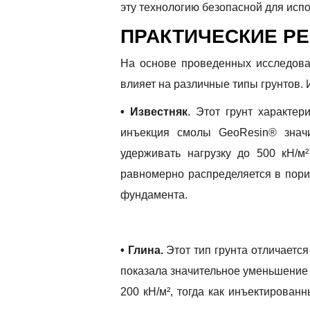
эту технологию безопасной для испо
ПРАКТИЧЕСКИЕ Р
Ваше имя и ф
Email
На основе проведенных исследова
влияет на различные типы грунтов. 
Номер телефо
• Известняк
. Этот грунт характе
инъекция смолы GeoResin® значи
удерживать нагрузку до 500 кН/м
равномерно распределяется в порис
фундамента.
• Глина.
Этот тип грунта отличаетс
показала значительное уменьшение 
200 кН/м², тогда как инъектирован