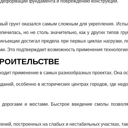
и к деформации фундамента и повреждению конструкции.
мый грунт оказался самым сложным для укрепления. Испыт
ичилась, но не столь значительно, как у других типов гр
инъекции достигал предела при первых циклах нагрузки,
ми. Это подтверждает возможность применения технологии
ТРОИТЕЛЬСТВЕ
ходит применение в самых разнообразных проектах. Она о
даний, особенно в исторических центрах городов, где н
д дорогами и мостами. Быстрое введение смолы позвол
ний, построенных на слабых и нестабильных участках, так