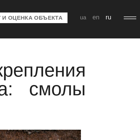
en
ru
ua
 И ОЦЕНКА ОБЪЕКТА
репления
па: смолы