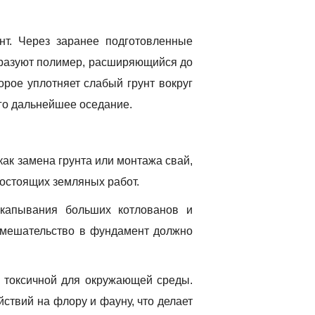
нт. Через заранее подготовленные
бразуют полимер, расширяющийся до
орое уплотняет слабый грунт вокруг
его дальнейшее оседание.
как замена грунта или монтажа свай,
гостоящих земляных работ.
ыкапывания больших котлованов и
 вмешательство в фундамент должно
я токсичной для окружающей среды.
ствий на флору и фауну, что делает
ВАМ
ГИД ПО