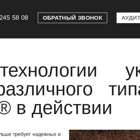
245 58 08
ОБРАТНЫЙ ЗВОНОК
АУДИТ
ехнологии ук
различного ти
® в действии
льше требует надежных и