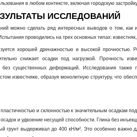
льзования в любом контексте, включая городскую застройку
ПЕРЕДЗВОНИМ
ОБЗОРУ ЗДАНИЯ
ЕЗУЛЬТАТЫ ИССЛЕДОВАНИЙ
амилия
ний можно сделать ряд интересных выводов о том, как
Испытания проводились на трех основных типах: известняк, 
на
ризуется хорошей дренажностью и высокой прочностью. Р
тельно снижает осадки под нагрузкой. Прочность изве
² без существенных деформаций. Исследования также 
том известняке, образуя монолитную структуру, что обес
я пластичностью и склонностью к значительным осадкам под
осадок и удвоение несущей способности. Глина без инъекц
ный грунт выдерживал до 400 кН/м². Это особенно важно 