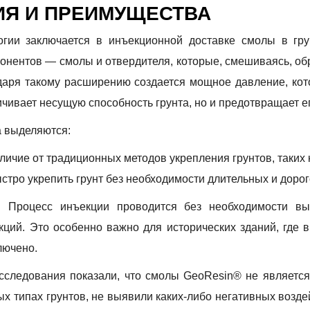
ИЯ И ПРЕИМУЩЕСТВА
гии заключается в инъекционной доставке смолы в гру
понентов — смолы и отвердителя, которые, смешиваясь, о
даря такому расширению создается мощное давление, кот
ичивает несущую способность грунта, но и предотвращает 
 выделяются:
тличие от традиционных методов укрепления грунтов, таких 
стро укрепить грунт без необходимости длительных и доро
: Процесс инъекции проводится без необходимости в
ций. Это особенно важно для исторических зданий, где
лючено.
Исследования показали, что смолы GeoResin® не являетс
х типах грунтов, не выявили каких-либо негативных воздей
ТАВЬТЕ ВАШЕ ИМЯ И ТЕЛЕФОН МЫ 
ИТЕ ВАШ EMAIL МЫ ПРИШЛЕМ ВАМ 