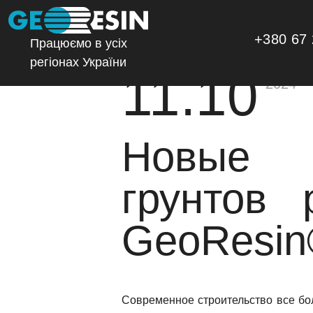
+380 67 
Працюємо в усіх
регіонах України
11.10
2024
Новые т
грунтов 
GeoResin
Современное строительство все бо