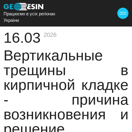
Працюємо в усіх регіонах
України
16.03
2026
Вертикальные
трещины в
кирпичной кладке
- причина
возникновения и
решение