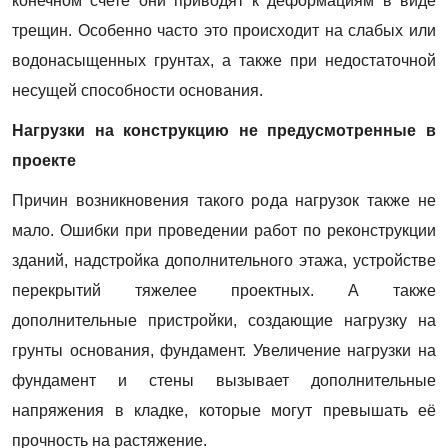
конечном счете они приводят к деформациям в виде
ПЕРЕДЗВОНИМ
ПО ОБЗОРУ ЗДАНИЯ
трещин. Особенно часто это происходит на слабых или
Ваше имя и фамилия
водонасыщенных грунтах, а также при недостаточной
Email
несущей способности основания.
Номер телефона
Нагрузки на конструкцию не предусмотренные в
проекте
Причин возникновения такого рода нагрузок также не
мало. Ошибки при проведении работ по реконструкции
зданий, надстройка дополнительного этажа, устройстве
перекрытий тяжелее проектных. А также
дополнительные пристройки, создающие нагрузку на
грунты основания, фундамент. Увеличение нагрузки на
фундамент и стены вызывает дополнительные
напряжения в кладке, которые могут превышать её
прочность на растяжение.