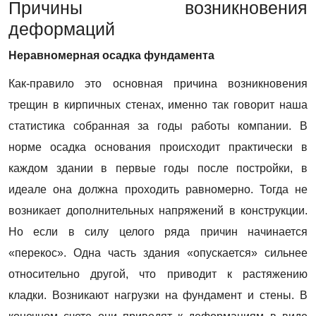
Причины возникновения
деформаций
Неравномерная осадка фундамента
Как-правило это основная причина возникновения
трещин в кирпичных стенах, именно так говорит наша
статистика собранная за годы работы компании. В
норме осадка основания происходит практически в
каждом здании в первые годы после постройки, в
идеале она должна проходить равномерно. Тогда не
возникает дополнительных напряжений в конструкции.
Но если в силу целого ряда причин начинается
«перекос». Одна часть здания «опускается» сильнее
относительно другой, что приводит к растяжению
ОСТАВЬТЕ ВАШЕ ИМЯ И
ОСТАВИТЕ ВАШ EMAIL
кладки. Возникают нагрузки на фундамент и стены. В
ТЕЛЕФОН МЫ ВАМ
МЫ ПРИШЛЕМ ВАМ ГИД