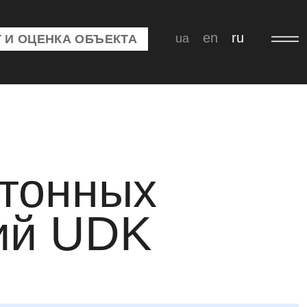
en
ru
ua
 И ОЦЕНКА ОБЪЕКТА
етонных
ий UDK