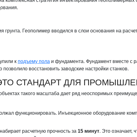
на комплексная стратегия инъектирования геополимерных 
дования.
я грунта. Геополимер вводился в слои основания на расче
упили к
подъему пола
и фундамента. Фундамент вместе с 
ТАВЬТЕ ВАШЕ ИМЯ И ТЕЛЕФОН МЫ 
ИТЕ ВАШ EMAIL МЫ ПРИШЛЕМ ВАМ 
о позволило восстановить заводские настройки станков.
ПЕРЕДЗВОНИМ
ОБЗОРУ ЗДАНИЯ
ЭТО СТАНДАРТ ДЛЯ ПРОМЫШЛ
амилия
объектах такого масштаба дает ряд неоспоримых преимущ
на
олжал функционировать. Инъекционное оборудование компа
набирает расчетную прочность за
15 минут
. Это означает,