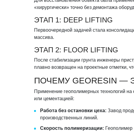
Для восстановления объекта была примене
«хирургически» точно без демонтажа обору
ЭТАП 1: DEEP LIFTING
Первоочередной задачей стала консолидаци
массива.
ЭТАП 2: FLOOR LIFTING
После стабилизации грунта инженеры прист
ОС
ОСТАВ
плавно возвращен на проектные отметки, чт
ПОЧЕМУ GEORESIN — 
Ваше имя и ф
Email
Применение геополимерных технологий на 
или цементацией:
Номер телефо
Работа без остановки цеха:
Завод прод
производственных линий.
Скорость полимеризации:
Геополимер 