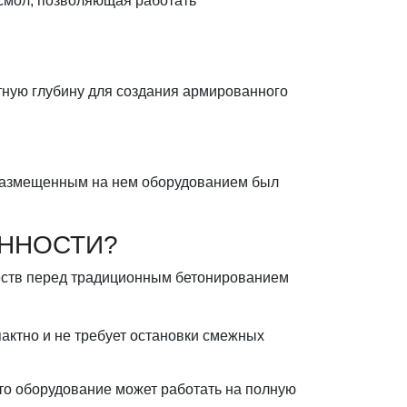
смол, позволяющая работать
тную глубину для создания армированного
размещенным на нем оборудованием был
ВАМ
ГИД ПО
ЕННОСТИ?
еств перед традиционным бетонированием
ктно и не требует остановки смежных
 что оборудование может работать на полную