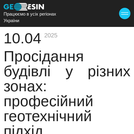
Працюємо в усіх регіонах
України
10.04
2025
Просідання
будівлі у різних
зонах:
професійний
геотехнічний
підхід