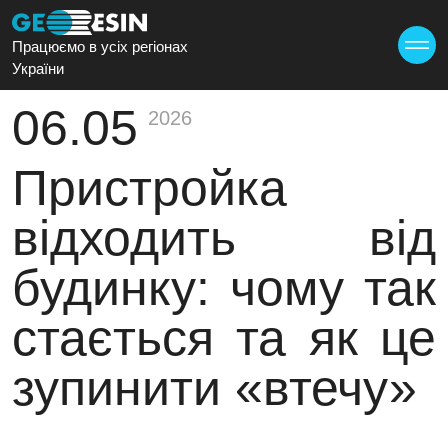
Працюємо в усіх регіонах
України
06.05
2026
Пристройка
відходить від
будинку: чому так
стається та як це
зупинити «втечу»