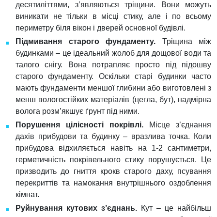
десятиліттями, з’являються тріщини. Вони можуть
виникати не тільки в місці стику, але і по всьому
периметру біля вікон і дверей основної будівлі.
Підмивання старого фундаменту.
Тріщина між
будинками – це ідеальний жолоб для дощової води та
талого снігу. Вона потрапляє просто під підошву
старого фундаменту. Оскільки старі будинки часто
мають фундаменти меншої глибини або виготовлені з
менш вологостійких матеріалів (цегла, бут), надмірна
ЗАЛИШТЕ ВАШЕ ІМ’Я ТА
ЗАЛИШТЕ ВАШ EMAIL
волога розм’якшує ґрунт під ними.
ТЕЛЕФОН МИ ВАМ
МИ НАДІШЛЕМО ВАМ ГІД
Порушення цілісності покрівлі.
Місце з’єднання
ПЕРЕДЗВОНИМО
ПО ОГЛЯДУ БУДІВЛІ
дахів прибудови та будинку – вразлива точка. Коли
прибудова відхиляється навіть на 1-2 сантиметри,
Ваше ім’я та прізвище
Email
герметичність покрівельного стику порушується. Це
призводить до гниття крокв старого даху, псування
перекриттів та намокання внутрішнього оздоблення
Номер телефону
кімнат.
Руйнування кутових з’єднань.
Кут – це найбільш