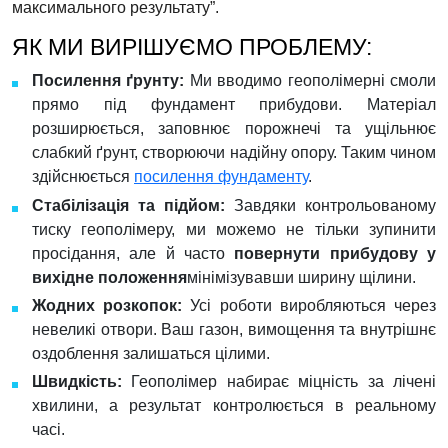
максимального результату”.
ЯК МИ ВИРІШУЄМО ПРОБЛЕМУ:
Посилення ґрунту:
Ми вводимо геополімерні смоли
прямо під фундамент прибудови. Матеріал
розширюється, заповнює порожнечі та ущільнює
слабкий ґрунт, створюючи надійну опору. Таким чином
здійснюється
посилення фундаменту
.
Стабілізація та підйом:
Завдяки контрольованому
тиску геополімеру, ми можемо не тільки зупинити
просідання, але й часто
повернути прибудову у
вихідне положення
мінімізувавши ширину щілини.
Жодних розкопок:
Усі роботи виробляються через
невеликі отвори. Ваш газон, вимощення та внутрішнє
оздоблення залишаться цілими.
Швидкість:
Геополімер набирає міцність за лічені
хвилини, а результат контролюється в реальному
часі.