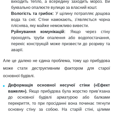
виходить тепло, а всередину заходить мороз. Ви
буквально опалюєте вулицю за власний кошт.
Вологість та грибок:
У щілину потрапляє дощова
вода та сніг. Стіни намокають, з’являється чорна
пліснява, яку майже неможливо вивести.
Руйнування комунікацій:
Якщо через стіну
проходять труби опалення або водопостачання,
перекіс конструкцій може призвести до розриву та
аварії.
Але це далеко не єдина проблема, тому що прибудова
може стати деструктивним фактором для старої
основної будівлі.
Деформація основної несучої стіни («Ефект
важеля»).
Якщо прибудова була жорстко прив’язана
до основної будівлі арматурою або балками
перекриття, то при просіданні вона починає тягнути
основну стіну за собою. На старій стіні, цілими