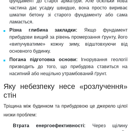
фундамент до старої арматури. Але оскільки нова
частина дає усадку швидше, вона просто вириває
шматки бетону зі старого фундаменту або сама
ламається.
Різна глибина закладки:
Якщо фундамент
прибудови вищий за рівень промерзання ґрунту, його
«випучуватиме» кожну зиму, відштовхуючи від
основного будинку.
Погана підготовка основи:
Ігнорування геології
призводить до того, що прибудова ставиться на
насипний або нещільно утрамбований ґрунт.
Яку небезпеку несе «розлучення»
стін
Тріщина між будинком та прибудовою це джерело цілої
низки проблем:
Втрата енергоефективності:
Через щілину