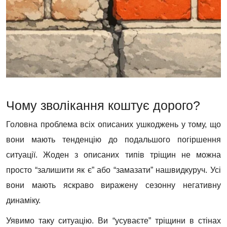
Чому зволікання коштує дорого?
Головна проблема всіх описаних ушкоджень у тому, що
вони мають тенденцію до подальшого погіршення
ситуації. Жоден з описаних типів тріщин не можна
просто “залишити як є” або “замазати” нашвидкуруч. Усі
вони мають яскраво виражену сезонну негативну
динаміку.
Уявимо таку ситуацію. Ви “усуваєте” тріщини в стінах